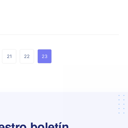
21
22
23
estro boletín