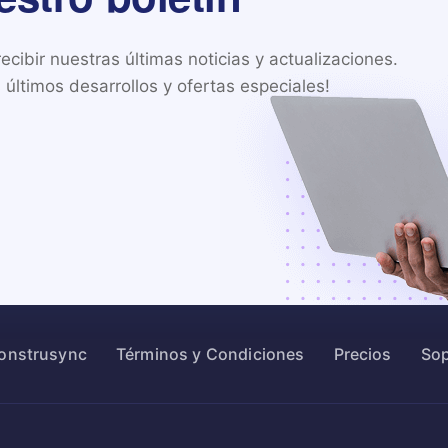
cibir nuestras últimas noticias y actualizaciones.

últimos desarrollos y ofertas especiales!
Construsync
Términos y Condiciones
Precios
Sop