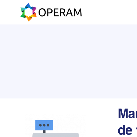
Man
de 