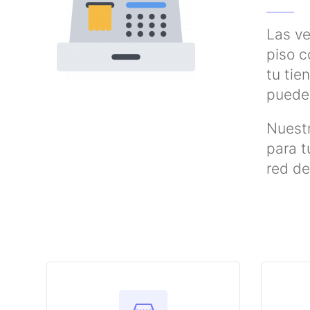
Las ve
piso c
tu tie
pueden
Nuestr
para t
red de