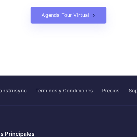
Agenda Tour Virtual
Construsync
Términos y Condiciones
Precios
Sop
s Principales