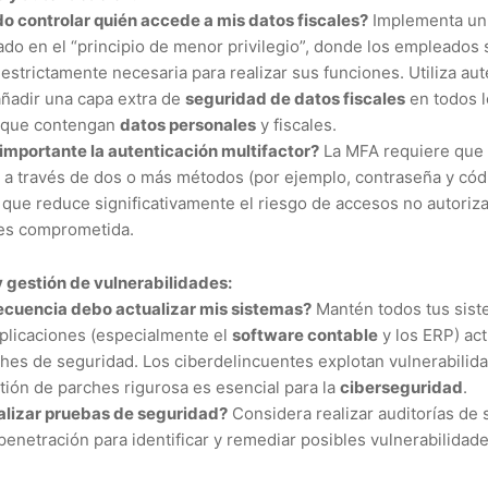
 controlar quién accede a mis datos fiscales?
Implementa un 
ado en el “principio de menor privilegio”, donde los empleados 
estrictamente necesaria para realizar sus funciones. Utiliza aut
añadir una capa extra de
seguridad de datos fiscales
en todos l
s que contengan
datos personales
y fiscales.
 importante la autenticación multifactor?
La MFA requiere que 
d a través de dos o más métodos (por ejemplo, contraseña y cód
o que reduce significativamente el riesgo de accesos no autoriza
es comprometida.
 gestión de vulnerabilidades:
ecuencia debo actualizar mis sistemas?
Mantén todos tus sist
aplicaciones (especialmente el
software contable
y los ERP) act
ches de seguridad. Los ciberdelincuentes explotan vulnerabilida
tión de parches rigurosa es esencial para la
ciberseguridad
.
alizar pruebas de seguridad?
Considera realizar auditorías de 
enetración para identificar y remediar posibles vulnerabilidad