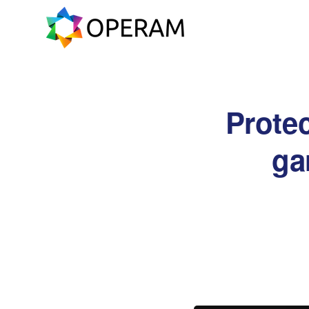
Prote
ga