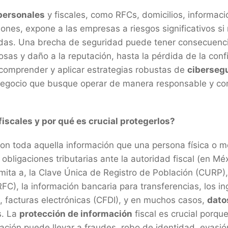
personales
y fiscales, como RFCs, domicilios, informaci
iones, expone a las empresas a riesgos significativos s
das. Una brecha de seguridad puede tener consecuenc
sas y daño a la reputación, hasta la pérdida de la conf
, comprender y aplicar estrategias robustas de
ciberseg
 negocio que busque operar de manera responsable y com
fiscales y por qué es crucial protegerlos?
on toda aquella información que una persona física o mor
obligaciones tributarias ante la autoridad fiscal (en Méx
limita a, la Clave Única de Registro de Población (CURP),
FC), la información bancaria para transferencias, los in
 facturas electrónicas (CFDI), y en muchos casos,
dato
s. La
protección de información
fiscal es crucial porqu
ación puede llevar a fraudes, robo de identidad, evasión