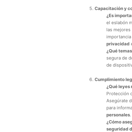
Capacitación y co
¿Es importa
el eslabón 
las mejores
importancia 
privacidad
e
¿Qué temas 
segura de do
de dispositi
Cumplimiento leg
¿Qué leyes 
Protección 
Asegúrate d
para informa
personales
.
¿Cómo asegu
seguridad d