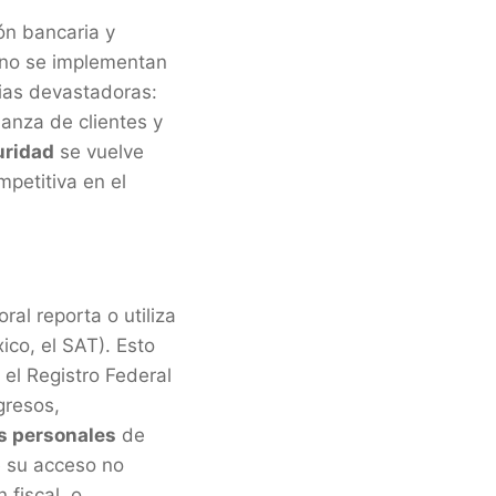
ón bancaria y
i no se implementan
ias devastadoras:
ianza de clientes y
uridad
se vuelve
petitiva en el
al reporta o utiliza
ico, el SAT). Esto
 el Registro Federal
gresos,
s personales
de
e su acceso no
 fiscal, o