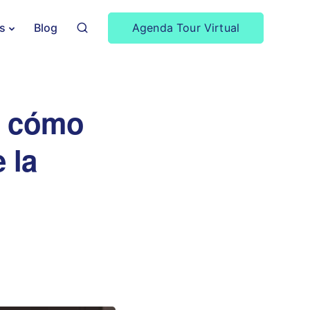
Agenda Tour Virtual
s
Blog
: cómo
 la