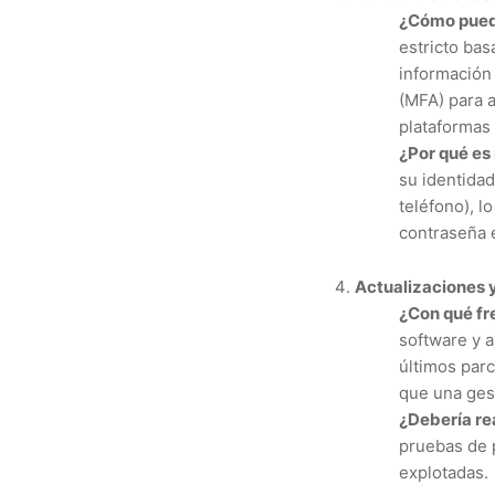
¿Cómo puedo
estricto bas
información 
(MFA) para 
plataforma
¿Por qué es
su identida
teléfono), l
contraseña 
Actualizaciones y
¿Con qué fr
software y 
últimos par
que una ges
¿Debería re
pruebas de p
explotadas.