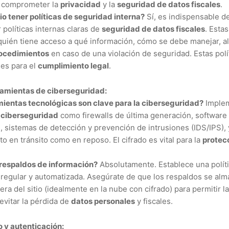
n comprometer la
privacidad
y la
seguridad de datos fiscales
.
io tener políticas de seguridad interna?
Sí, es indispensable de
políticas internas claras de
seguridad de datos fiscales
. Esta
quién tiene acceso a qué información, cómo se debe manejar, al
ocedimientos
en caso de una violación de seguridad. Estas polí
es para el
cumplimiento legal
.
ramientas de ciberseguridad:
ientas tecnológicas son clave para la ciberseguridad?
Implem
e
ciberseguridad
como firewalls de última generación, software 
, sistemas de detección y prevención de intrusiones (IDS/IPS), 
to en tránsito como en reposo. El cifrado es vital para la
protec
respaldos de información?
Absolutamente. Establece una polít
 regular y automatizada. Asegúrate de que los respaldos se al
era del sitio (idealmente en la nube con cifrado) para permitir 
evitar la pérdida de
datos personales
y fiscales.
 y autenticación: