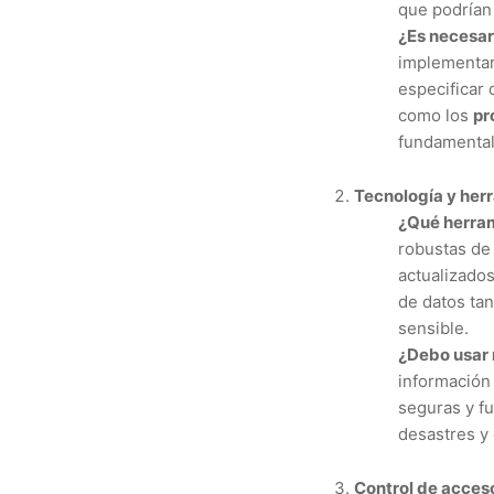
que podría
¿Es necesar
implementar 
especificar 
como los
pr
fundamental
Tecnología y her
¿Qué herram
robustas d
actualizados
de datos tan
sensible.
¿Debo usar 
información
seguras y fu
desastres y 
Control de acceso