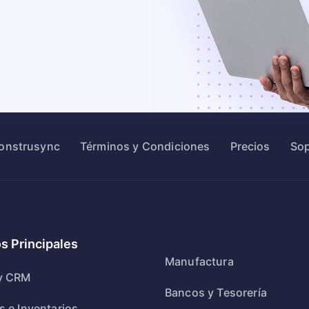
Construsync
Términos y Condiciones
Precios
Sop
s Principales
Manufactura
y CRM
Bancos y Tesorería
s e Inventarios