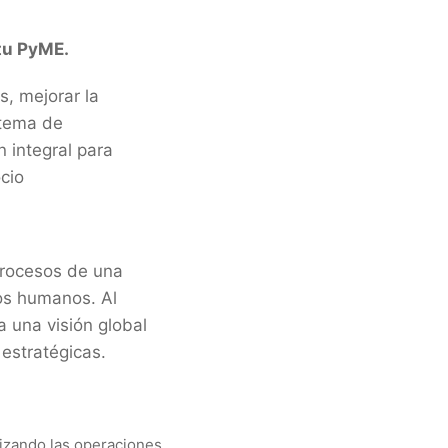
 tu PyME.
, mejorar la
istema de
 integral para
ocio
procesos de una
sos humanos. Al
a una visión global
estratégicas.
lizando las operaciones