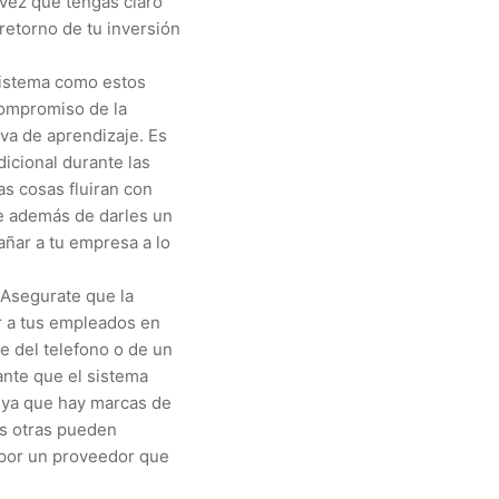
 vez que tengas claro
retorno de tu inversión
sistema como estos
compromiso de la
rva de aprendizaje. Es
icional durante las
as cosas fluiran con
e además de darles un
ñar a tu empresa a lo
 Asegurate que la
r a tus empleados en
e del telefono o de un
ante que el sistema
, ya que hay marcas de
as otras pueden
 por un proveedor que