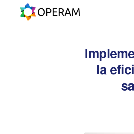
Impleme
la efi
sa