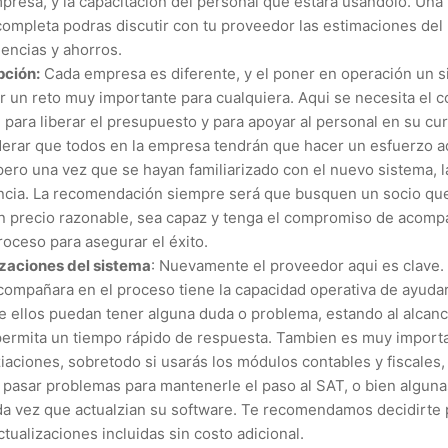
presa, y la capacitación del personal que estará usandolo. Una
 completa podras discutir con tu proveedor las estimaciones del 
iencias y ahorros.
pción:
Cada empresa es diferente, y el poner en operación un 
 un reto muy importante para cualquiera. Aqui se necesita el 
 para liberar el presupuesto y para apoyar al personal en su cu
erar que todos en la empresa tendrán que hacer un esfuerzo ad
pero una vez que se hayan familiarizado con el nuevo sistema, l
ncia. La recomendación siempre será que busquen un socio qu
n precio razonable, sea capaz y tenga el compromiso de acompa
roceso para asegurar el éxito.
izaciones del sistema
: Nuevamente el proveedor aqui es clave.
ompañara en el proceso tiene la capacidad operativa de ayuda
ellos puedan tener alguna duda o problema, estando al alcanc
permita un tiempo rápido de respuesta. Tambien es muy import
lziaciones, sobretodo si usarás los módulos contables y fiscales
pasar problemas para mantenerle el paso al SAT, o bien algun
da vez que actualzian su software. Te recomendamos decidirte
tualizaciones incluidas sin costo adicional.