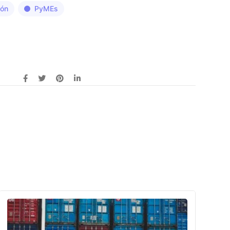
ión
PyMEs
s