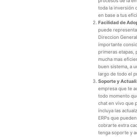
procesos de la em
toda la inversión
en base a tus efic
Facilidad de Ado
puede representar
Direccion General
importante consid
primeras etapas, 
mucha mas eficie
buen sistema, a u
largo de todo el p
Soporte y Actual
empresa que te ac
todo momento que 
chat en vivo que 
incluya las actua
ERPs que pueden 
cobrarte extra ca
tenga soporte y ac