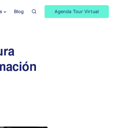
Agenda Tour Virtual
s
Blog
ura
rmación