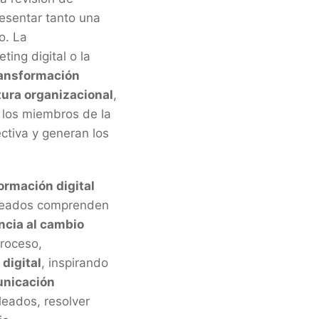
resentar tanto una
o. La
ing digital o la
ransformación
tura organizacional
,
 los miembros de la
ectiva y generan los
ormación digital
pleados comprenden
ncia al cambio
proceso,
digital
, inspirando
nicación
leados, resolver