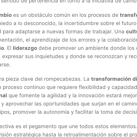
 sentido de pertenencia en torno a la iniciativa de camb
ambio
es un obstáculo común en los procesos de
transf
edo a lo desconocido, la incertidumbre sobre el futuro
tad para adaptarse a nuevas formas de trabajar. Una
cult
mentación, el aprendizaje de los errores y la colaboraci
io
. El
liderazgo
debe promover un ambiente donde los
a expresar sus inquietudes y donde se reconozcan y re
arse.
ra pieza clave del rompecabezas. La
transformación di
n proceso continuo que requiere flexibilidad y capacida
nal
que fomente la agilidad y la innovación estará mejo
s y aprovechar las oportunidades que surjan en el camin
pos, promover la autonomía y facilitar la toma de decis
ectiva es el pegamento que une todos estos elementos
isión estratégica hasta la retroalimentación sobre el pr