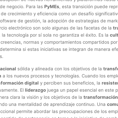
de negocio. Para las
PyMEs
, esta transición puede rep
e crecimiento y eficiencia como un desafío significativ
ftware de gestión, la adopción de estrategias de market
rcio electrónico son solo algunas de las facetas de la
t
 la tecnología por sí sola no garantiza el éxito. Es la
cul
s, creencias, normas y comportamientos compartidos por
 determina si estas iniciativas se integran de manera ef
s.
zacional
sólida y alineada con los objetivos de la
transf
n
a los nuevos procesos y tecnologías. Cuando los em
sformación digital
y perciben sus beneficios, la
resiste
ivamente. El
liderazgo
juega un papel esencial en este 
a clara la visión y los objetivos de la
transformación 
ndo una mentalidad de aprendizaje continuo. Una
comu
eccional permite abordar las preocupaciones de los emp