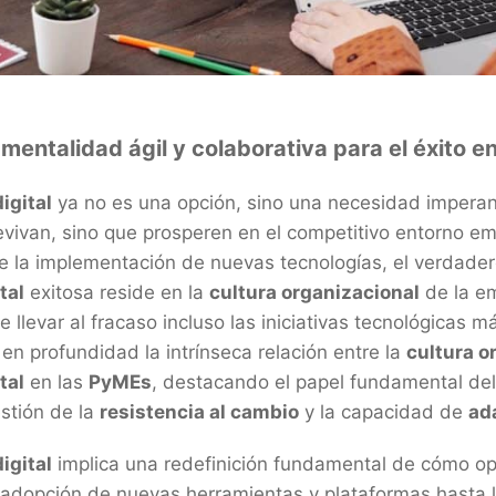
ntalidad ágil y colaborativa para el éxito en l
igital
ya no es una opción, sino una necesidad imperan
vivan, sino que prosperen en el competitivo entorno emp
e la implementación de nuevas tecnologías, el verdade
tal
exitosa reside en la
cultura organizacional
de la em
e llevar al fracaso incluso las iniciativas tecnológicas 
 en profundidad la intrínseca relación entre la
cultura o
tal
en las
PyMEs
, destacando el papel fundamental de
estión de la
resistencia al cambio
y la capacidad de
ad
igital
implica una redefinición fundamental de cómo o
adopción de nuevas herramientas y plataformas hasta l