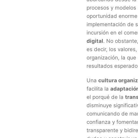
procesos y modelos 
oportunidad enorme d
implementación de so
incursión en el come
digital
. No obstante,
es decir, los valore
organización, la que
resultados esperado
Una
cultura organi
facilita la
adaptació
el porqué de la
tran
disminuye significat
comunicando de maner
confianza y fomenta
transparente y bidir