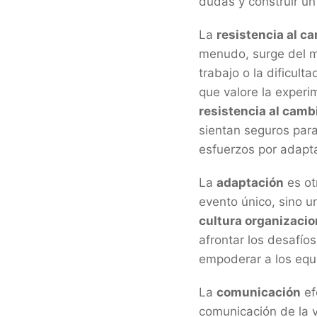
dudas y construir un
La
resistencia al c
menudo, surge del mi
trabajo o la dificul
que valore la experi
resistencia al camb
sientan seguros par
esfuerzos por adapt
La
adaptación
es ot
evento único, sino u
cultura organizacio
afrontar los desafío
empoderar a los equi
La
comunicación
ef
comunicación de la v