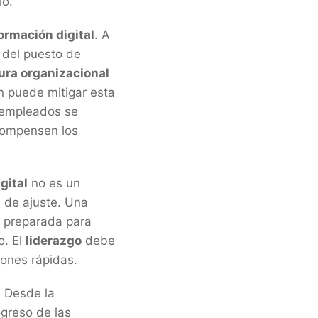
io.
ormación digital
. A
 del puesto de
ura organizacional
ón puede mitigar esta
 empleados se
compensen los
gital
no es un
d de ajuste. Una
r preparada para
o. El
liderazgo
debe
iones rápidas.
. Desde la
ogreso de las