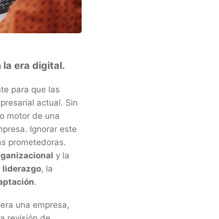
a era digital.
te para que las
resarial actual. Sin
ro motor de una
presa. Ignorar este
más prometedoras.
rganizacional
y la
l
liderazgo
, la
aptación
.
pera una empresa,
a revisión de