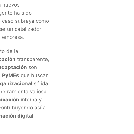
 a nuevos
 gente ha sido
ste caso subraya cómo
ser un catalizador
a empresa.
to de la
cación
transparente,
adaptación
son
s
PyMEs
que buscan
rganizacional
sólida
herramienta valiosa
icación
interna y
contribuyendo así a
mación digital