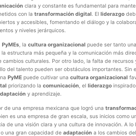
nicación
clara y constante es fundamental para mante
etidos con la
transformación digital
. El
liderazgo
debe
iertos y accesibles, fomentando el diálogo y la colabor
ntos y niveles jerárquicos.
s
PyMEs
, la
cultura organizacional
puede ser tanto un
, la estructura más pequeña y la comunicación más direc
cambios culturales. Por otro lado, la falta de recursos y
rollo del talento pueden ser obstáculos importantes. Sin
 una
PyME
puede cultivar una
cultura organizacional
fav
tal
priorizando la
comunicación
, el
liderazgo
inspirado
daptación
y aprendizaje.
or de una empresa mexicana que logró una
transformac
bien es una empresa de gran escala, sus inicios como 
ia de una visión clara y una cultura de innovación. A lo 
o una gran capacidad de
adaptación
a los cambios de